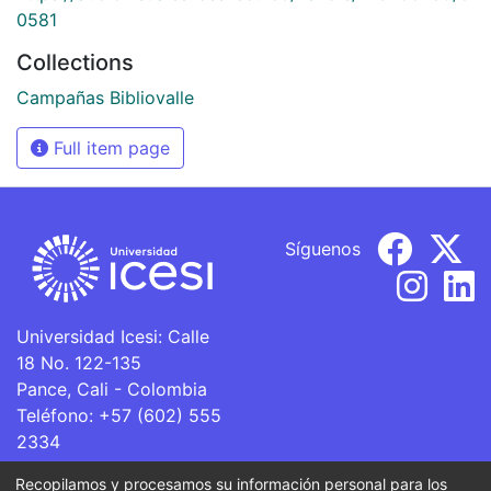
0581
Collections
Campañas Bibliovalle
Full item page
Síguenos
Universidad Icesi: Calle
18 No. 122-135
Pance, Cali - Colombia
Teléfono: +57 (602) 555
2334
ventanillaunica@icesi.edu.co
Recopilamos y procesamos su información personal para los