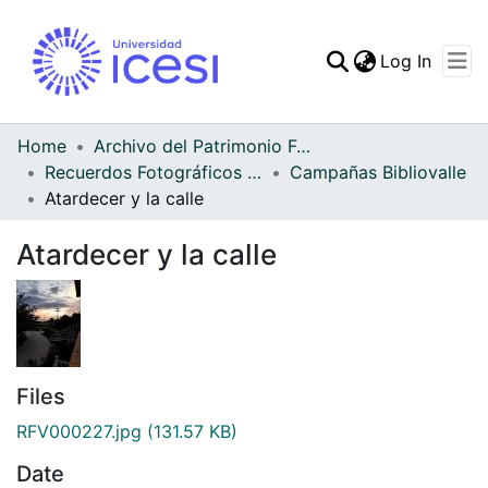
(curren
Log In
Communities & Collec
All of DSpace
Home
Archivo del Patrimonio Fotográfico y Fílmico del Valle del Cauca
Recuerdos Fotográficos Vallecaucanos
Campañas Bibliovalle
Statistics
Atardecer y la calle
Atardecer y la calle
Files
RFV000227.jpg
(131.57 KB)
Date