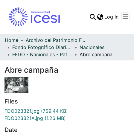
(curren
Log In
Communities & Collec
All of DSpace
Home
Archivo del Patrimonio Fotográfico y Fílmico del Valle del Cauca
Fondo Fotográfico Diario Occidente
Nacionales
Statistics
FFDO - Nacionales - Patrimonial
Abre campaña
Abre campaña
Files
FDO023321.jpg
(759.44 KB)
FDO023321A.jpg
(1.26 MB)
Date