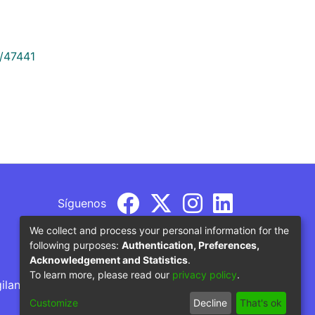
9/47441
Síguenos
We collect and process your personal information for the
following purposes:
Authentication, Preferences,
Acknowledgement and Statistics
.
To learn more, please read our
privacy policy
.
gilancia por parte del Ministerio de Educación
Customize
Decline
That's ok