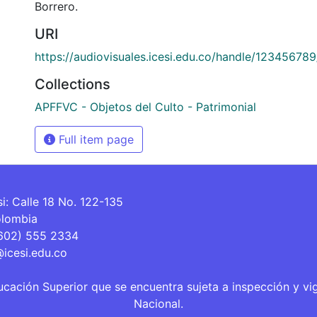
Borrero.
URI
https://audiovisuales.icesi.edu.co/handle/12345678
Collections
APFFVC - Objetos del Culto - Patrimonial
Full item page
si: Calle 18 No. 122-135
olombia
(602) 555 2334
@icesi.edu.co
ucación Superior que se encuentra sujeta a inspección y vi
Nacional.