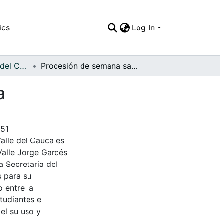
ics
Log In
APFFVC - Objetos del Culto - Patrimonial
Procesión de semana santa, tradicional en Sevilla
a
951
Valle del Cauca es
Valle Jorge Garcés
a Secretaria del
s para su
 entre la
tudiantes e
 el su uso y