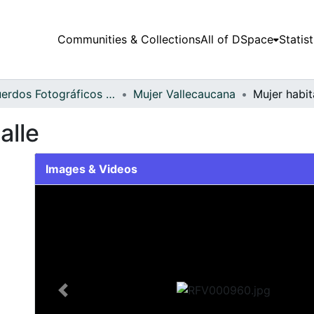
Communities & Collections
All of DSpace
Statist
Recuerdos Fotográficos Vallecaucanos
Mujer Vallecaucana
Mujer habit
alle
Images & Videos
Slide 1 of 1
Previous