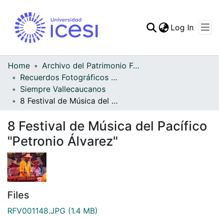
(curren
Log In
Communities & Collec
All of DSpace
Home
Archivo del Patrimonio Fotográfico y Fílmico del Valle del Cauca
Recuerdos Fotográficos Vallecaucanos
Statistics
Siempre Vallecaucanos
8 Festival de Música del Pacífico "Petronio Álvarez"
8 Festival de Música del Pacífico
"Petronio Álvarez"
Files
RFV001148.JPG
(1.4 MB)