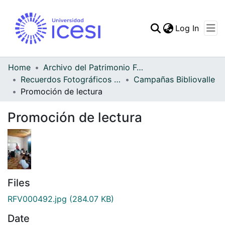
(curren
Log In
Communities & Collec
All of DSpace
Home
Archivo del Patrimonio Fotográfico y Fílmico del Valle del Cauca
Recuerdos Fotográficos Vallecaucanos
Campañas Bibliovalle
Statistics
Promoción de lectura
Promoción de lectura
Files
RFV000492.jpg
(284.07 KB)
Date