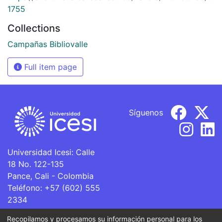
1755
Collections
Campañas Bibliovalle
Full item page
Síguenos
Universidad Icesi: Calle
18 No. 122-135
Pance, Cali - Colombia
Teléfono: +57 (602) 555
2334
ventanillaunica@icesi.edu.co
Recopilamos y procesamos su información personal para los