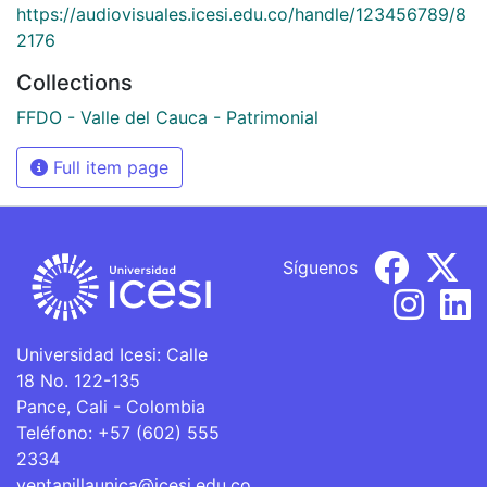
https://audiovisuales.icesi.edu.co/handle/123456789/8
2176
Collections
FFDO - Valle del Cauca - Patrimonial
Full item page
Síguenos
Universidad Icesi: Calle
18 No. 122-135
Pance, Cali - Colombia
Teléfono: +57 (602) 555
2334
ventanillaunica@icesi.edu.co