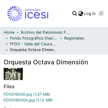
(curren
Log In
Communities & Collec
All of DSpace
Home
Archivo del Patrimonio Fotográfico y Fílmico del Valle del Cauca
Fondo Fotográfico Diario Occidente
Regionales
Statistics
FFDO - Valle del Cauca - Patrimonial
Orquesta Octava Dimensión
Orquesta Octava Dimensión
Files
FDO018500.jpg
(1.37 MB)
FDO018500A.jpg
(1.72 MB)