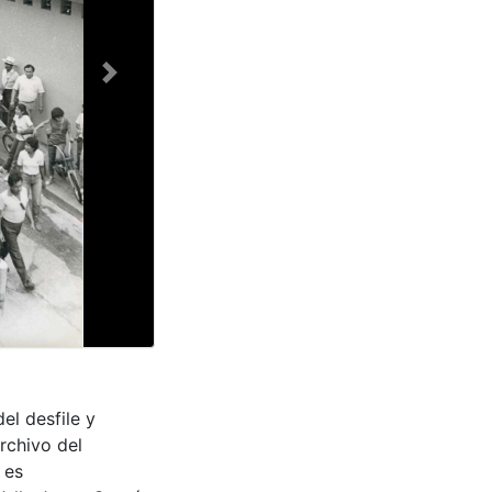
Next
el desfile y
rchivo del
 es