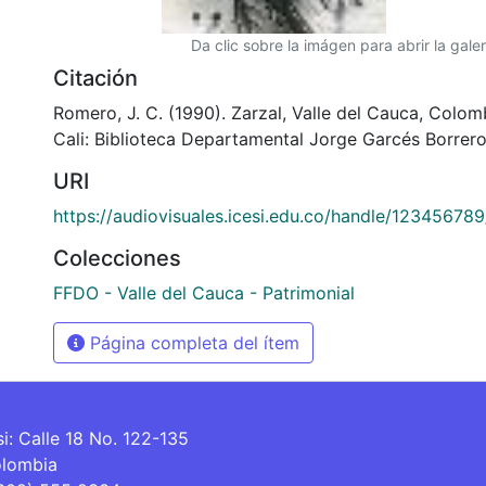
Da clic sobre la imágen para abrir la galer
Citación
Romero, J. C. (1990). Zarzal, Valle del Cauca, Colom
Cali: Biblioteca Departamental Jorge Garcés Borrero
URI
https://audiovisuales.icesi.edu.co/handle/12345678
Colecciones
FFDO - Valle del Cauca - Patrimonial
Página completa del ítem
si: Calle 18 No. 122-135
olombia