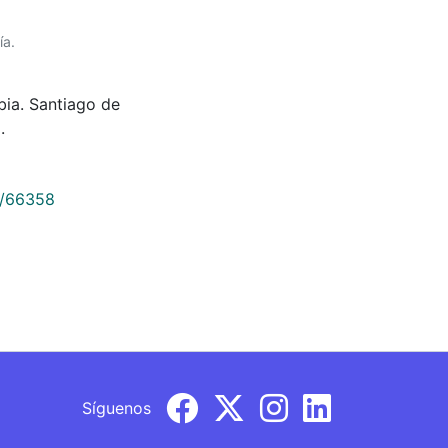
ía.
bia. Santiago de
.
9/66358
Síguenos