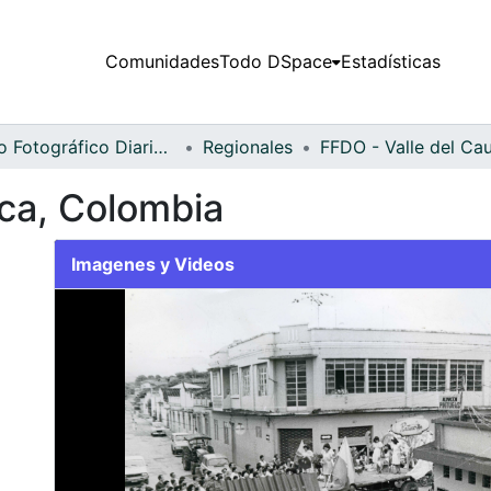
Comunidades
Todo DSpace
Estadísticas
Fondo Fotográfico Diario Occidente
Regionales
uca, Colombia
Imagenes y Videos
Slide 1 of 1