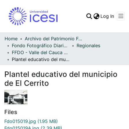
(curren
Log In
Communities & Collec
All of DSpace
Home
Archivo del Patrimonio Fotográfico y Fílmico del Valle del Cauca
Fondo Fotográfico Diario Occidente
Regionales
Statistics
FFDO - Valle del Cauca - Patrimonial
Plantel educativo del municipio de El Cerrito
Plantel educativo del municipio
de El Cerrito
Files
Fdo015019.jpg
(1.95 MB)
Fdo015019A.jpg
(2.39 MB)