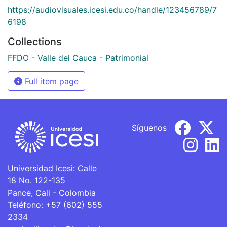
https://audiovisuales.icesi.edu.co/handle/123456789/7
6198
Collections
FFDO - Valle del Cauca - Patrimonial
Full item page
Síguenos
Universidad Icesi: Calle
18 No. 122-135
Pance, Cali - Colombia
Teléfono: +57 (602) 555
2334