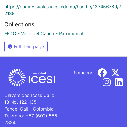
https://audiovisuales.icesi.edu.co/handle/123456789/7
2188
Collections
FFDO - Valle del Cauca - Patrimonial
Full item page
Síguenos
Universidad Icesi: Calle
18 No. 122-135
Pance, Cali - Colombia
Teléfono: +57 (602) 555
2334