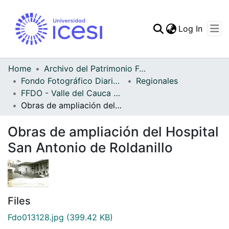
(curren
Log In
Communities & Collec
All of DSpace
Home
Archivo del Patrimonio Fotográfico y Fílmico del Valle del Cauca
Fondo Fotográfico Diario Occidente
Regionales
Statistics
FFDO - Valle del Cauca - Patrimonial
Obras de ampliación del Hospital San Antonio de Roldanillo
Obras de ampliación del Hospital
San Antonio de Roldanillo
Files
Fdo013128.jpg
(399.42 KB)