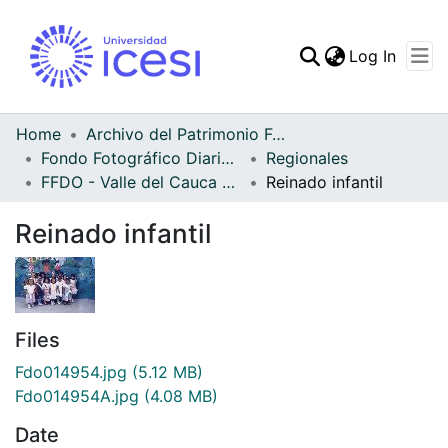
(curren
Log In
Communities & Collec
All of DSpace
Home
Archivo del Patrimonio Fotográfico y Fílmico del Valle del Cauca
Fondo Fotográfico Diario Occidente
Regionales
Statistics
FFDO - Valle del Cauca - Patrimonial
Reinado infantil
Reinado infantil
Files
Fdo014954.jpg
(5.12 MB)
Fdo014954A.jpg
(4.08 MB)
Date