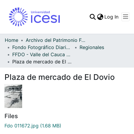
(curren
Log In
Communities & Collec
All of DSpace
Home
Archivo del Patrimonio Fotográfico y Fílmico del Valle del Cauca
Fondo Fotográfico Diario Occidente
Regionales
Statistics
FFDO - Valle del Cauca - Patrimonial
Plaza de mercado de El Dovio
Plaza de mercado de El Dovio
Files
Fdo 011672.jpg
(1.68 MB)