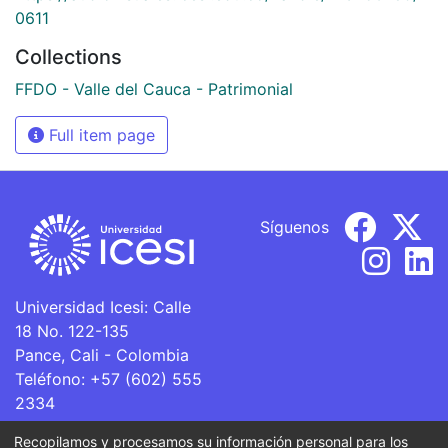
0611
Collections
FFDO - Valle del Cauca - Patrimonial
Full item page
Síguenos
Universidad Icesi: Calle
18 No. 122-135
Pance, Cali - Colombia
Teléfono: +57 (602) 555
2334
ventanillaunica@icesi.edu.co
Recopilamos y procesamos su información personal para los