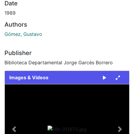
Date
1989
Authors
Gómez, Gustavo
Publisher
Biblioteca Departamental Jorge Garcés Borrero
Images & Videos
Slide 1 of 1
Previous
Next