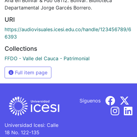
Ana en Bolívar & Fdo 08112. Bolívar: Biblioteca
Departamental Jorge Garcés Borrero.
URI
https://audiovisuales.icesi.edu.co/handle/123456789/6
6393
Collections
FFDO - Valle del Cauca - Patrimonial
Full item page
Síguenos
Universidad Icesi: Calle
18 No. 122-135