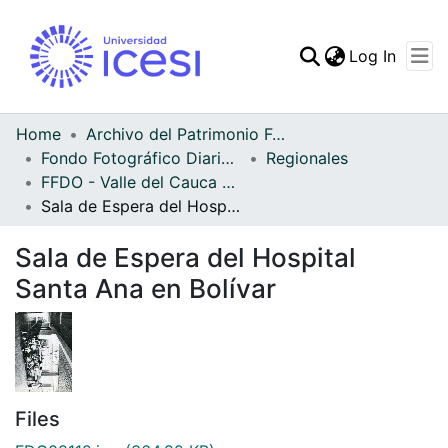
(curren
Log In
Communities & Collec
All of DSpace
Home
Archivo del Patrimonio Fotográfico y Fílmico del Valle del Cauca
Fondo Fotográfico Diario Occidente
Regionales
Statistics
FFDO - Valle del Cauca - Patrimonial
Sala de Espera del Hospital Santa Ana en Bolívar
Sala de Espera del Hospital
Santa Ana en Bolívar
Files