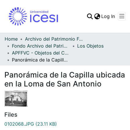
(curren
Log In
Communities & Collec
All of DSpace
Home
Archivo del Patrimonio Fotográfico y Fílmico del Valle del Cauca
Fondo Archivo del Patrimonio Fotográfico y Fílmico del Valle del Cauca
Los Objetos
Statistics
APFFVC - Objetos del Culto - Patrimonial
Panorámica de la Capilla ubicada en la Loma de San Antonio
Panorámica de la Capilla ubicada
en la Loma de San Antonio
Files
0102068.JPG
(23.11 KB)