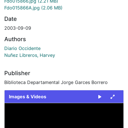
Fdo015866.jpg
(2.21 MB)
Fdo015866A.jpg
(2.06 MB)
Date
2003-09-09
Authors
Diario Occidente
Nuñez Libreros, Harvey
Publisher
Biblioteca Departamental Jorge Garces Borrero
Images & Videos
Slide 1 of 2