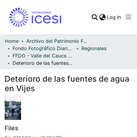
(curren
Log In
Communities & Collec
All of DSpace
Home
Archivo del Patrimonio Fotográfico y Fílmico del Valle del Cauca
Fondo Fotográfico Diario Occidente
Regionales
Statistics
FFDO - Valle del Cauca - Patrimonial
Deterioro de las fuentes de agua en Vijes
Deterioro de las fuentes de agua
en Vijes
Files