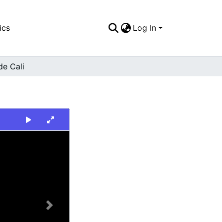
ics
Log In
de Cali
Next