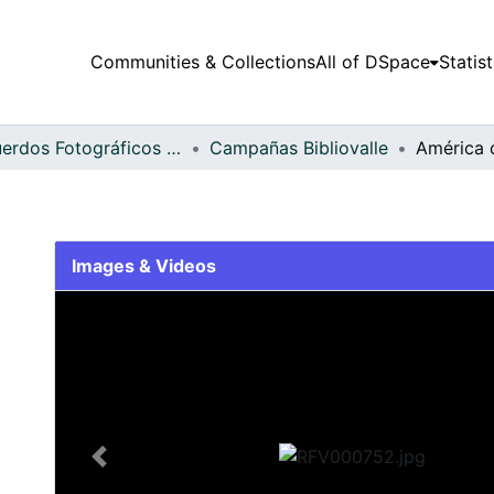
Communities & Collections
All of DSpace
Statist
Recuerdos Fotográficos Vallecaucanos
Campañas Bibliovalle
América 
Images & Videos
Slide 1 of 1
Previous