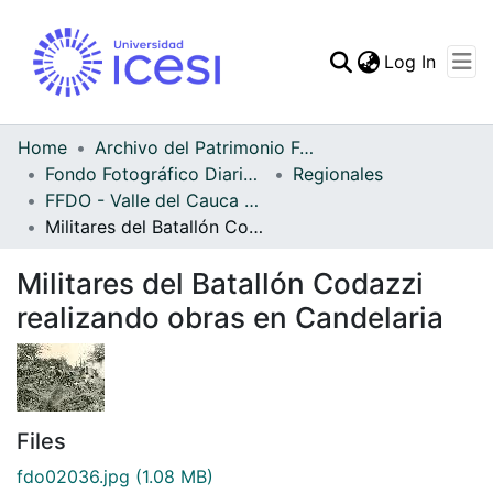
(curren
Log In
Communities & Collec
All of DSpace
Home
Archivo del Patrimonio Fotográfico y Fílmico del Valle del Cauca
Fondo Fotográfico Diario Occidente
Regionales
Statistics
FFDO - Valle del Cauca - Patrimonial
Militares del Batallón Codazzi realizando obras en Candelaria
Militares del Batallón Codazzi
realizando obras en Candelaria
Files
fdo02036.jpg
(1.08 MB)