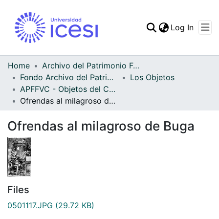
(curren
Log In
Communities & Collec
All of DSpace
Home
Archivo del Patrimonio Fotográfico y Fílmico del Valle del Cauca
Fondo Archivo del Patrimonio Fotográfico y Fílmico del Valle del Cauca
Los Objetos
Statistics
APFFVC - Objetos del Culto - Patrimonial
Ofrendas al milagroso de Buga
Ofrendas al milagroso de Buga
Files
0501117.JPG
(29.72 KB)