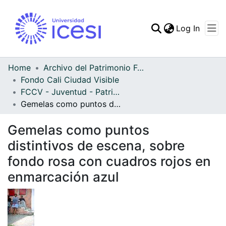
(curren
Log In
Communities & Collec
All of DSpace
Home
Archivo del Patrimonio Fotográfico y Fílmico del Valle del Cauca
Fondo Cali Ciudad Visible
Statistics
FCCV - Juventud - Patrimonial
Gemelas como puntos distintivos de escena, sobre fondo rosa con cuadros rojos en enmarcación azul
Gemelas como puntos
distintivos de escena, sobre
fondo rosa con cuadros rojos en
enmarcación azul