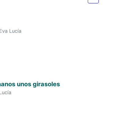
 Eva Lucía
manos unos girasoles
Lucía