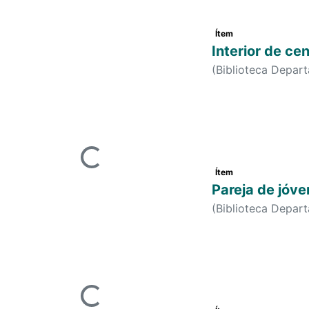
Envíos recientes
Mostrando
1 - 20 de 98
Ítem
Interior de cen
(
Biblioteca Depar
Cargando...
Ítem
Pareja de jóv
(
Biblioteca Depar