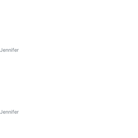
os, Martha Viviana
Jennifer
Jennifer