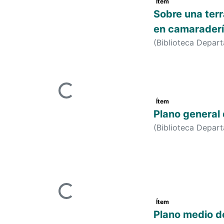
Cargando...
Ítem
Sobre una terr
en camarader
(
Biblioteca Depar
Cargando...
Ítem
Plano general
(
Biblioteca Depar
Cargando...