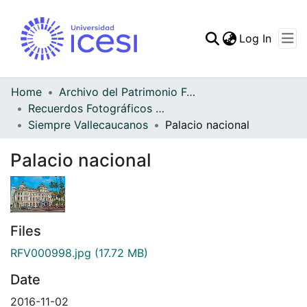
(curren
Log In
Communities & Collec
All of DSpace
Home
Archivo del Patrimonio Fotográfico y Fílmico del Valle del Cauca
Recuerdos Fotográficos Vallecaucanos
Statistics
Siempre Vallecaucanos
Palacio nacional
Palacio nacional
Files
RFV000998.jpg
(17.72 MB)
Date
2016-11-02