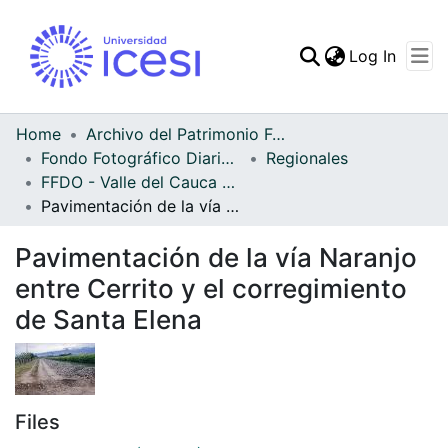
(curren
Log In
Communities & Collec
All of DSpace
Home
Archivo del Patrimonio Fotográfico y Fílmico del Valle del Cauca
Fondo Fotográfico Diario Occidente
Regionales
Statistics
FFDO - Valle del Cauca - Patrimonial
Pavimentación de la vía Naranjo entre Cerrito y el corregimiento de Santa Elena
Pavimentación de la vía Naranjo
entre Cerrito y el corregimiento
de Santa Elena
Files