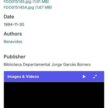
FDO015145.jpg
(1.91 MB)
FDO015145A.jpg
(1.67 MB)
Date
1994-11-30
Authors
Benavides
Publisher
Biblioteca Departamental Jorge Garcés Borrero
Images & Videos
Slide 1 of 2