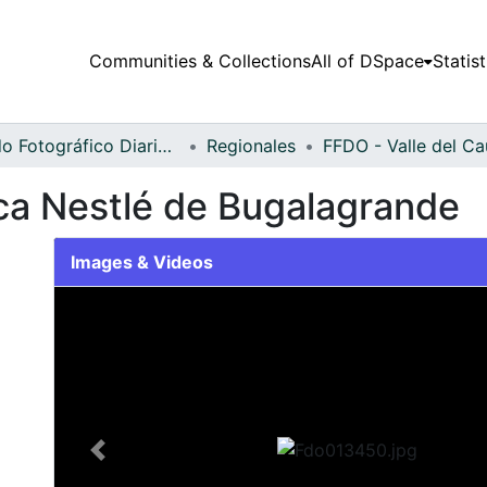
Communities & Collections
All of DSpace
Statist
Fondo Fotográfico Diario Occidente
Regionales
rica Nestlé de Bugalagrande
Images & Videos
Slide 1 of 1
Previous