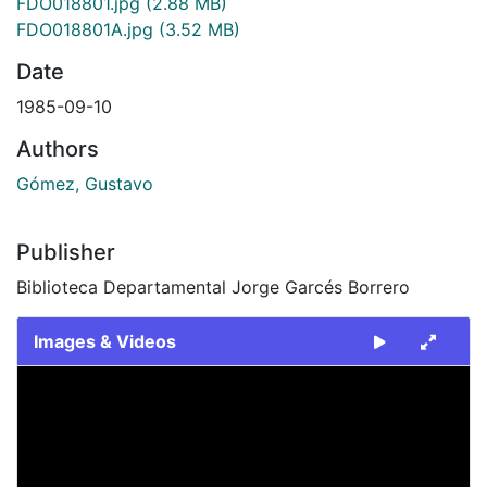
FDO018801.jpg
(2.88 MB)
FDO018801A.jpg
(3.52 MB)
Date
1985-09-10
Authors
Gómez, Gustavo
Publisher
Biblioteca Departamental Jorge Garcés Borrero
Images & Videos
Slide 1 of 2