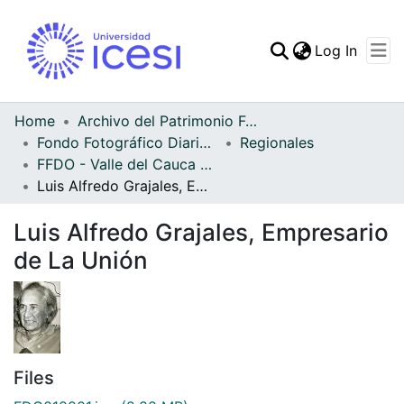
(curren
Log In
Communities & Collec
All of DSpace
Home
Archivo del Patrimonio Fotográfico y Fílmico del Valle del Cauca
Fondo Fotográfico Diario Occidente
Regionales
Statistics
FFDO - Valle del Cauca - Patrimonial
Luis Alfredo Grajales, Empresario de La Unión
Luis Alfredo Grajales, Empresario
de La Unión
Files