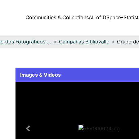
Communities & Collections
All of DSpace
Statist
Recuerdos Fotográficos Vallecaucanos
Campañas Bibliovalle
Grupo de
Images & Videos
Slide 1 of 1
Previous