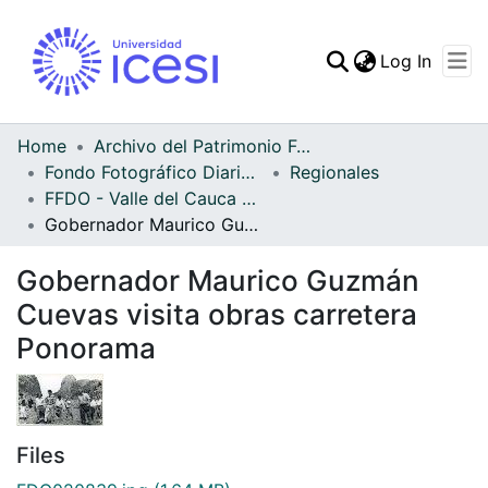
(curren
Log In
Communities & Collec
All of DSpace
Home
Archivo del Patrimonio Fotográfico y Fílmico del Valle del Cauca
Fondo Fotográfico Diario Occidente
Regionales
Statistics
FFDO - Valle del Cauca - Patrimonial
Gobernador Maurico Guzmán Cuevas visita obras carretera Ponorama
Gobernador Maurico Guzmán
Cuevas visita obras carretera
Ponorama
Files