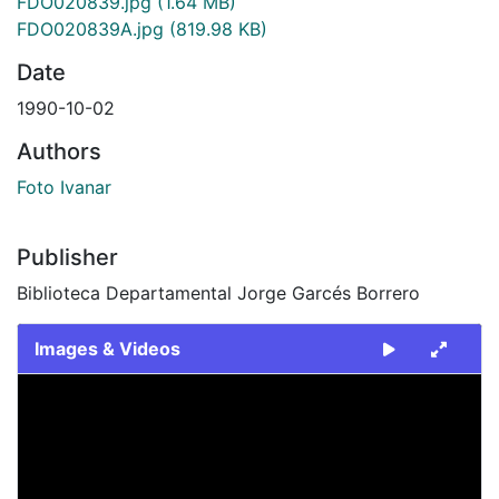
FDO020839.jpg
(1.64 MB)
FDO020839A.jpg
(819.98 KB)
Date
1990-10-02
Authors
Foto Ivanar
Publisher
Biblioteca Departamental Jorge Garcés Borrero
Images & Videos
Slide 1 of 2