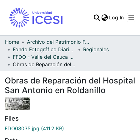
(curren
Log In
Communities & Collec
All of DSpace
Home
Archivo del Patrimonio Fotográfico y Fílmico del Valle del Cauca
Fondo Fotográfico Diario Occidente
Regionales
Statistics
FFDO - Valle del Cauca - Patrimonial
Obras de Reparación del Hospital San Antonio en Roldanillo
Obras de Reparación del Hospital
San Antonio en Roldanillo
Files
FDO08035.jpg
(411.2 KB)