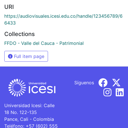
URI
https://audiovisuales.icesi.edu.co/handle/123456789/6
6433
Collections
FFDO - Valle del Cauca - Patrimonial
Full item page
Síguenos
Universidad Icesi: Calle
18 No. 122-135
Pance, Cali - Colombia
Teléfono: +57 (602) 555