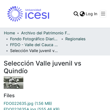
(curren
Log In
Communities & Collec
All of DSpace
Home
Archivo del Patrimonio Fotográfico y Fílmico del Valle del Cauca
Fondo Fotográfico Diario Occidente
Regionales
Statistics
FFDO - Valle del Cauca - Patrimonial
Selección Valle juvenil vs Quindío
Selección Valle juvenil vs
Quindío
Files
FDO022635.jpg
(1.56 MB)
FDO022635A.jpg
(555.46 KB)