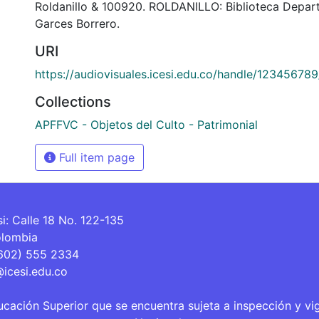
Roldanillo & 100920. ROLDANILLO: Biblioteca Depar
Garces Borrero.
URI
https://audiovisuales.icesi.edu.co/handle/12345678
Collections
APFFVC - Objetos del Culto - Patrimonial
Full item page
si: Calle 18 No. 122-135
olombia
(602) 555 2334
@icesi.edu.co
ucación Superior que se encuentra sujeta a inspección y vi