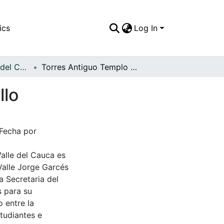
ics
Log In
APFFVC - Objetos del Culto - Patrimonial
Torres Antiguo Templo San Sebastián de Roldanillo
llo
 Fecha por
Valle del Cauca es
Valle Jorge Garcés
a Secretaria del
s para su
 entre la
tudiantes e