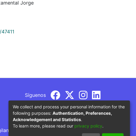
tamental Jorge
9/47411
Síguenos
We collect and process your personal information for the
following purposes:
Authentication, Preferences,
Acknowledgement and Statistics
.
To learn more, please read our
privacy policy
.
gilancia por parte del Ministerio de Educación