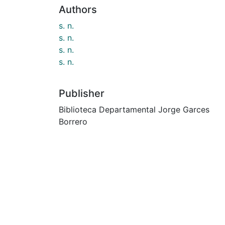
Authors
s. n.
s. n.
s. n.
s. n.
Publisher
Biblioteca Departamental Jorge Garces
Borrero