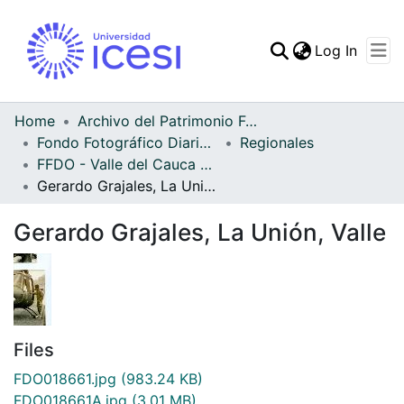
(curren
Log In
Communities & Collec
All of DSpace
Home
Archivo del Patrimonio Fotográfico y Fílmico del Valle del Cauca
Fondo Fotográfico Diario Occidente
Regionales
Statistics
FFDO - Valle del Cauca - Patrimonial
Gerardo Grajales, La Unión, Valle
Gerardo Grajales, La Unión, Valle
Files
FDO018661.jpg
(983.24 KB)
FDO018661A.jpg
(3.01 MB)