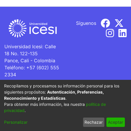
Síguenos
Universidad Icesi: Calle
18 No. 122-135
Pance, Cali - Colombia
Teléfono: +57 (602) 555
2334
ventanillaunica@icesi.edu.co
Recopilamos y procesamos su información personal para los
siguientes propósitos:
Autenticación, Preferencias,
La Universidad Icesi es una Institución de Educación
Reconocimiento y Estadísticas
.
Superior que se encuentra sujeta a inspección y vigilancia
Para obtener más información, lea nuestra
política de
por parte del Ministerio de Educación Nacional.
privacidad
.
Cookie
Privacy
End User
Send
Personalizar
Rechazar
Aceptar
settings
policy
Agreement
Feedback