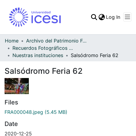
(curren
Log In
Communities & Collec
All of DSpace
Home
Archivo del Patrimonio Fotográfico y Fílmico del Valle del Cauca
Recuerdos Fotográficos Vallecaucanos
Statistics
Nuestras instituciones
Salsódromo Feria 62
Salsódromo Feria 62
Files
FRA000048.jpeg
(5.45 MB)
Date
2020-12-25