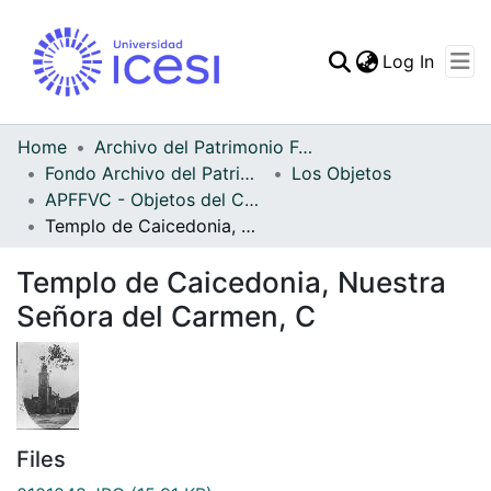
(curren
Log In
Communities & Collec
All of DSpace
Home
Archivo del Patrimonio Fotográfico y Fílmico del Valle del Cauca
Fondo Archivo del Patrimonio Fotográfico y Fílmico del Valle del Cauca
Los Objetos
Statistics
APFFVC - Objetos del Culto - Patrimonial
Templo de Caicedonia, Nuestra Señora del Carmen, C
Templo de Caicedonia, Nuestra
Señora del Carmen, C
Files