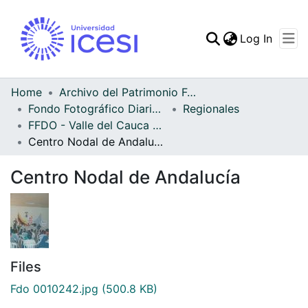
(curren
Log In
Communities & Collec
All of DSpace
Home
Archivo del Patrimonio Fotográfico y Fílmico del Valle del Cauca
Fondo Fotográfico Diario Occidente
Regionales
Statistics
FFDO - Valle del Cauca - Patrimonial
Centro Nodal de Andalucía
Centro Nodal de Andalucía
Files
Fdo 0010242.jpg
(500.8 KB)