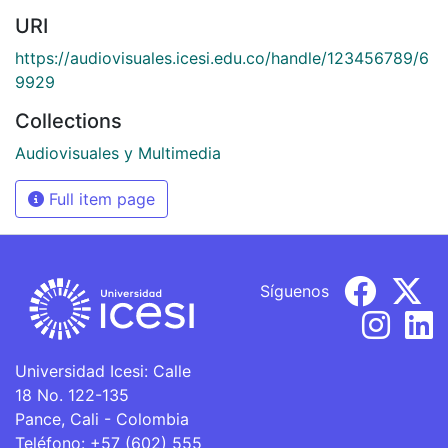
URI
https://audiovisuales.icesi.edu.co/handle/123456789/6
9929
Collections
Audiovisuales y Multimedia
Full item page
Síguenos
Universidad Icesi: Calle
18 No. 122-135
Pance, Cali - Colombia
Teléfono: +57 (602) 555