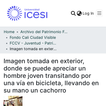
(curren
Log In
Communities & Collec
All of DSpace
Home
Archivo del Patrimonio Fotográfico y Fílmico del Valle del Cauca
Fondo Cali Ciudad Visible
Statistics
FCCV - Juventud - Patrimonial
Imagen tomada en exterior, donde se puede apreciar un hombre joven transitando por una vía en bicicleta, llevando en su mano un cachorro
Imagen tomada en exterior,
donde se puede apreciar un
hombre joven transitando por
una vía en bicicleta, llevando en
su mano un cachorro