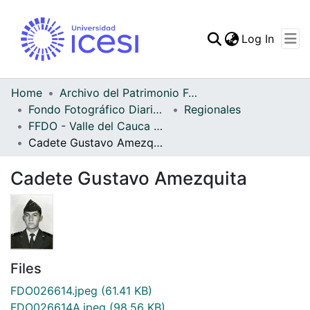
(curren
Log In
Communities & Collec
All of DSpace
Home
Archivo del Patrimonio Fotográfico y Fílmico del Valle del Cauca
Fondo Fotográfico Diario Occidente
Regionales
Statistics
FFDO - Valle del Cauca - Patrimonial
Cadete Gustavo Amezquita
Cadete Gustavo Amezquita
Files
FDO026614.jpeg
(61.41 KB)
FDO026614A.jpeg
(98.56 KB)