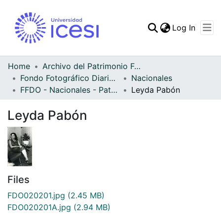
(curren
Log In
Communities & Collec
All of DSpace
Home
Archivo del Patrimonio Fotográfico y Fílmico del Valle del Cauca
Fondo Fotográfico Diario Occidente
Nacionales
Statistics
FFDO - Nacionales - Patrimonial
Leyda Pabón
Leyda Pabón
Files
FDO020201.jpg
(2.45 MB)
FDO020201A.jpg
(2.94 MB)