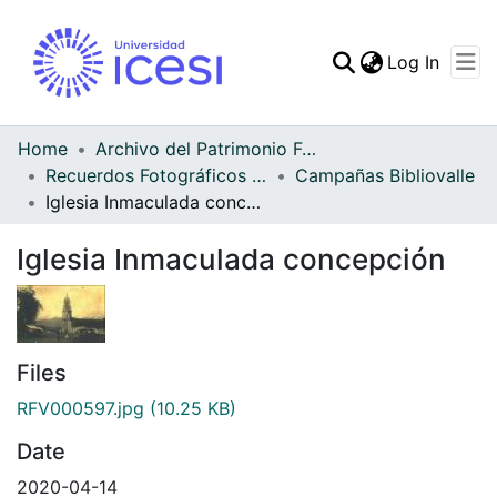
(curren
Log In
Communities & Collec
All of DSpace
Home
Archivo del Patrimonio Fotográfico y Fílmico del Valle del Cauca
Recuerdos Fotográficos Vallecaucanos
Campañas Bibliovalle
Statistics
Iglesia Inmaculada concepción
Iglesia Inmaculada concepción
Files
RFV000597.jpg
(10.25 KB)
Date
2020-04-14