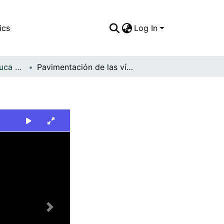
ics
Log In
FFDO - Valle del Cauca - Patrimonial
Pavimentación de las vías de la ciudad
Next