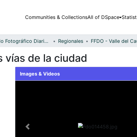
Communities & Collections
All of DSpace
Statist
Fondo Fotográfico Diario Occidente
Regionales
 vías de la ciudad
Images & Videos
Slide 1 of 2
Previous