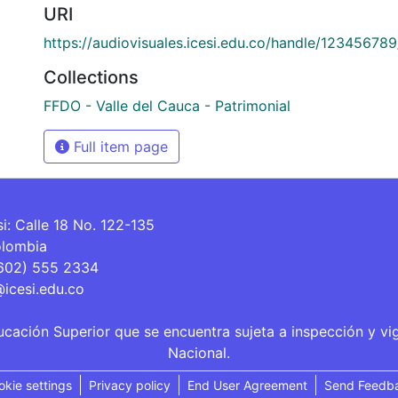
URI
https://audiovisuales.icesi.edu.co/handle/12345678
Collections
FFDO - Valle del Cauca - Patrimonial
Full item page
si: Calle 18 No. 122-135
olombia
(602) 555 2334
@icesi.edu.co
ucación Superior que se encuentra sujeta a inspección y vi
Nacional.
okie settings
Privacy policy
End User Agreement
Send Feedb