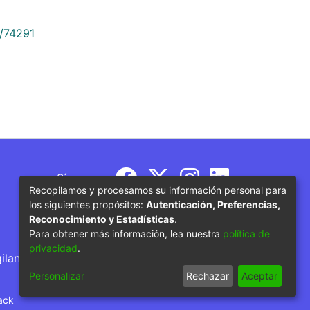
9/74291
Síguenos
Recopilamos y procesamos su información personal para
los siguientes propósitos:
Autenticación, Preferencias,
Reconocimiento y Estadísticas
.
Para obtener más información, lea nuestra
política de
privacidad
.
gilancia por parte del Ministerio de Educación
Personalizar
Rechazar
Aceptar
ack