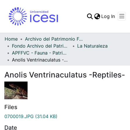
(curren
Log In
Communities & Collec
All of DSpace
Home
Archivo del Patrimonio Fotográfico y Fílmico del Valle del Cauca
Fondo Archivo del Patrimonio Fotográfico y Fílmico del Valle del Cauca
La Naturaleza
Statistics
APFFVC - Fauna - Patrimonial
Anolis Ventrinaculatus -Reptiles-
Anolis Ventrinaculatus -Reptiles-
Files
0700019.JPG
(31.04 KB)
Date