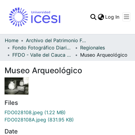
(curren
Log In
Communities & Collec
All of DSpace
Home
Archivo del Patrimonio Fotográfico y Fílmico del Valle del Cauca
Fondo Fotográfico Diario Occidente
Regionales
Statistics
FFDO - Valle del Cauca - Patrimonial
Museo Arqueológico
Museo Arqueológico
Files
FDO028108.jpeg
(1.22 MB)
FDO028108A.jpeg
(831.95 KB)
Date