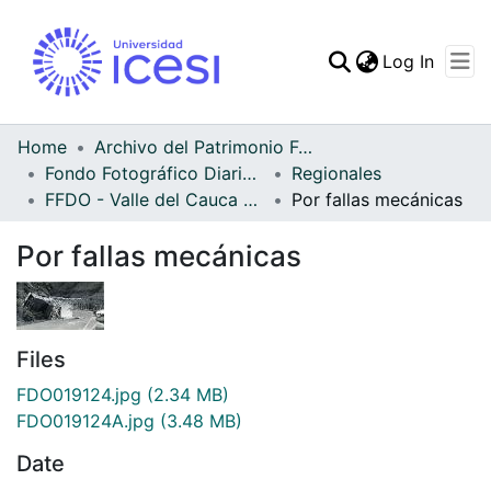
(curren
Log In
Communities & Collec
All of DSpace
Home
Archivo del Patrimonio Fotográfico y Fílmico del Valle del Cauca
Fondo Fotográfico Diario Occidente
Regionales
Statistics
FFDO - Valle del Cauca - Patrimonial
Por fallas mecánicas
Por fallas mecánicas
Files
FDO019124.jpg
(2.34 MB)
FDO019124A.jpg
(3.48 MB)
Date