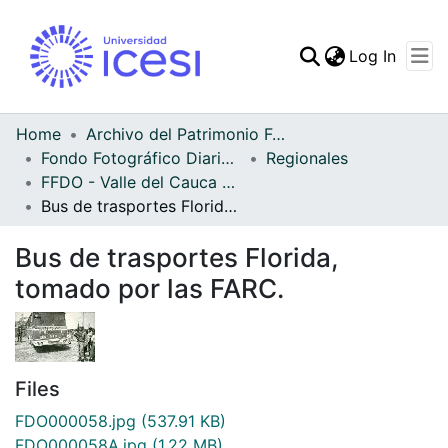
(curren
Log In
Communities & Collec
All of DSpace
Home
Archivo del Patrimonio Fotográfico y Fílmico del Valle del Cauca
Fondo Fotográfico Diario Occidente
Regionales
Statistics
FFDO - Valle del Cauca - Patrimonial
Bus de trasportes Florida, tomado por las FARC.
Bus de trasportes Florida,
tomado por las FARC.
Files
FDO000058.jpg
(537.91 KB)
FDO000058A.jpg
(1.22 MB)