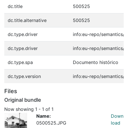
dc.title
500525
dc.title.alternative
500525
dc.type.driver
info:eu-repo/semantics/o
dc.type.driver
info:eu-repo/semantics/o
dc.type.spa
Documento histórico
dc.type.version
info:eu-repo/semantics/p
Files
Original bundle
Now showing
1 - 1 of 1
Name:
Down
0500525.JPG
load