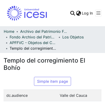
(curren
Log In
Communities & Collec
All of DSpace
Home
Archivo del Patrimonio Fotográfico y Fílmico del Valle del Cauca
Fondo Archivo del Patrimonio Fotográfico y Fílmico del Valle del Cauca
Los Objetos
Statistics
APFFVC - Objetos del Culto - Patrimonial
Templo del corregimiento El Bohío
Templo del corregimiento El
Bohío
Simple item page
dc.audience
Valle del Cauca