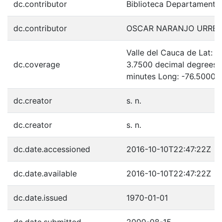
dc.contributor
Biblioteca Departamenta
dc.contributor
OSCAR NARANJO URRE
Valle del Cauca de Lat: 
dc.coverage
3.7500 decimal degrees 
minutes Long: -76.5000 
dc.creator
s. n.
dc.creator
s. n.
dc.date.accessioned
2016-10-10T22:47:22Z
dc.date.available
2016-10-10T22:47:22Z
dc.date.issued
1970-01-01
dc.date.submitted
2000-08-15