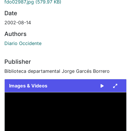
fdo02987.jpg
(579.97 KB)
Date
2002-08-14
Authors
Diario Occidente
Publisher
Biblioteca departamental Jorge Garcés Borrero
Images & Videos
Slide 1 of 1