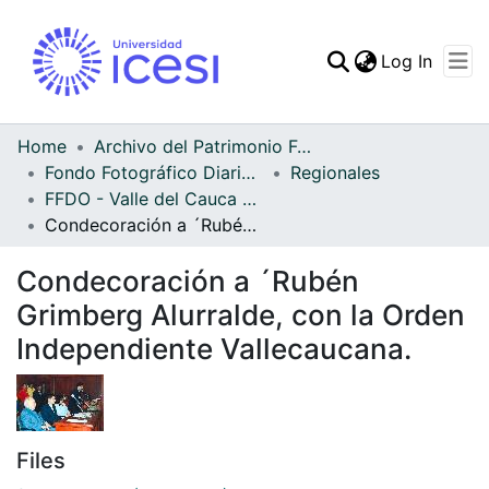
(curren
Log In
Communities & Collec
All of DSpace
Home
Archivo del Patrimonio Fotográfico y Fílmico del Valle del Cauca
Fondo Fotográfico Diario Occidente
Regionales
Statistics
FFDO - Valle del Cauca - Patrimonial
Condecoración a ´Rubén Grimberg Alurralde, con la Orden Independiente Vallecaucana.
Condecoración a ´Rubén
Grimberg Alurralde, con la Orden
Independiente Vallecaucana.
Files