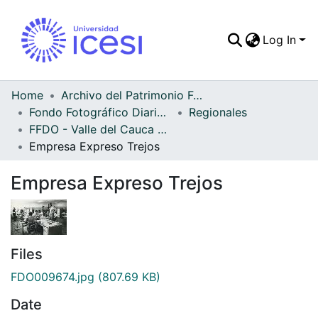
Log In
Communities & Colle
All of DSpace
Home
Archivo del Patrimonio Fotográfico y Fílmico del Valle del Cauca
Fondo Fotográfico Diario Occidente
Regionales
Statistics
FFDO - Valle del Cauca - Patrimonial
Empresa Expreso Trejos
Empresa Expreso Trejos
Files
FDO009674.jpg
(807.69 KB)
Date