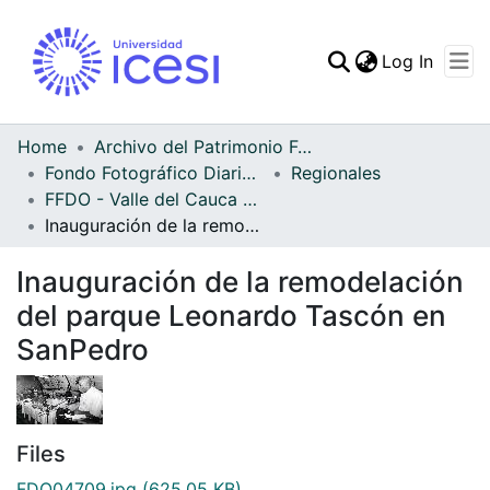
(curren
Log In
Communities & Collec
All of DSpace
Home
Archivo del Patrimonio Fotográfico y Fílmico del Valle del Cauca
Fondo Fotográfico Diario Occidente
Regionales
Statistics
FFDO - Valle del Cauca - Patrimonial
Inauguración de la remodelación del parque Leonardo Tascón en SanPedro
Inauguración de la remodelación
del parque Leonardo Tascón en
SanPedro
Files
FDO04709.jpg
(625.05 KB)