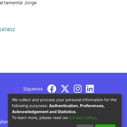
artamental Jorge
9/47402
Síguenos
We collect and process your personal information for the
following purposes:
Authentication, Preferences,
Acknowledgement and Statistics
.
To learn more, please read our
privacy policy
.
gilancia por parte del Ministerio de Educación