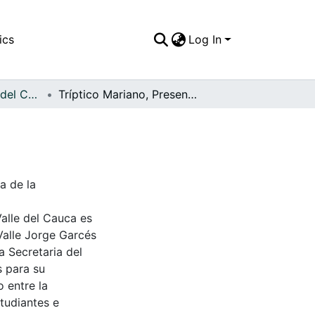
ics
Log In
APFFVC - Objetos del Culto - Patrimonial
Tríptico Mariano, Presentación del Niño Jesús
a de la
Valle del Cauca es
Valle Jorge Garcés
a Secretaria del
s para su
 entre la
tudiantes e