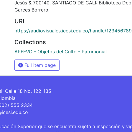
Jesús & 700140. SANTIAGO DE CALI: Biblioteca Dep
Garces Borrero.
URI
https://audiovisuales.icesi.edu.co/handle/12345678
Collections
APFFVC - Objetos del Culto - Patrimonial
Full item page
si: Calle 18 No. 122-135
olombia
(602) 555 2334
@icesi.edu.co
ucación Superior que se encuentra sujeta a inspección y vi