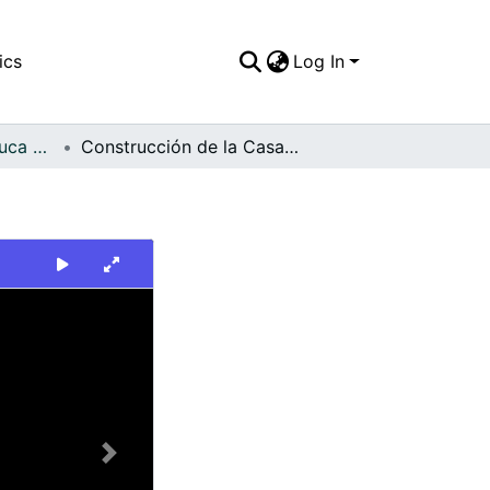
ics
Log In
FFDO - Valle del Cauca - Patrimonial
Construcción de la Casa de la Cultura en Florida
Next