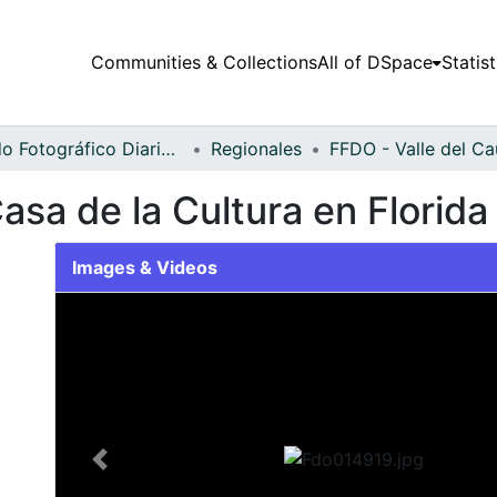
Communities & Collections
All of DSpace
Statist
Fondo Fotográfico Diario Occidente
Regionales
asa de la Cultura en Florida
Images & Videos
Slide 1 of 2
Previous